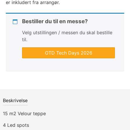
er inkludert fra arrangør.
d
e
Bestiller du til en messe?
Velg utstillingen / messen du skal bestille
til.
OTD Tech Days 2026
Beskrivelse
15 m2 Velour teppe
Beskrivelse
4 Led spots