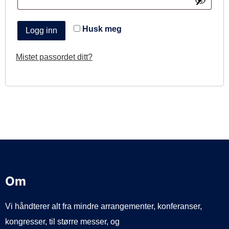
d
v
k
e
d
r
Husk meg
Logg inn
e
Mistet passordet ditt?
v
d
Om
Vi håndterer alt fra mindre arrangementer, konferanser,
kongresser, til større messer, og