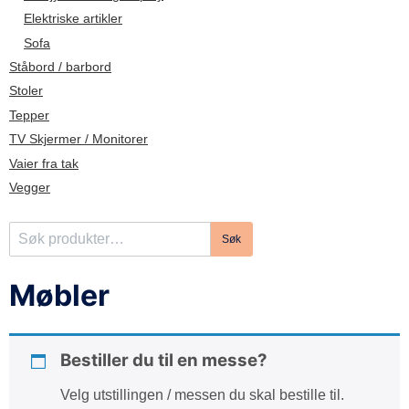
d
Elektriske artikler
e
Sofa
Ståbord / barbord
Stoler
Tepper
TV Skjermer / Monitorer
Vaier fra tak
Vegger
S
Søk
ø
k
Møbler
e
t
t
Bestiller du til en messe?
e
r
Velg utstillingen / messen du skal bestille til.
: