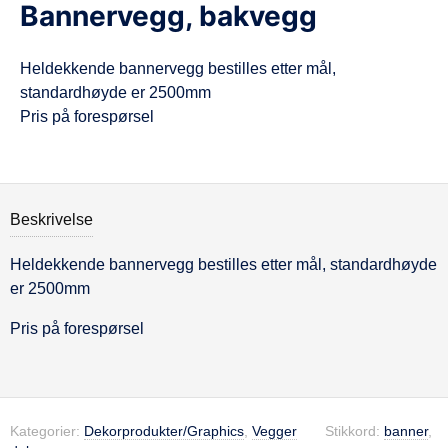
Bannervegg, bakvegg
d
e
Heldekkende bannervegg bestilles etter mål,
standardhøyde er 2500mm
Pris på forespørsel
Beskrivelse
Heldekkende bannervegg bestilles etter mål, standardhøyde
Beskrivelse
er 2500mm
Pris på forespørsel
Kategorier:
Dekorprodukter/Graphics
,
Vegger
Stikkord:
banner
,