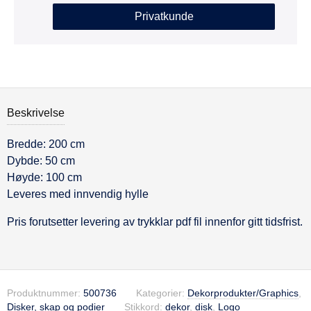
Privatkunde
Beskrivelse
Bredde: 200 cm
Beskrivelse
Dybde: 50 cm
Høyde: 100 cm
Leveres med innvendig hylle
Pris forutsetter levering av trykklar pdf fil innenfor gitt tidsfrist.
Produktnummer:
500736
Kategorier:
Dekorprodukter/Graphics
,
Disker, skap og podier
Stikkord:
dekor
,
disk
,
Logo