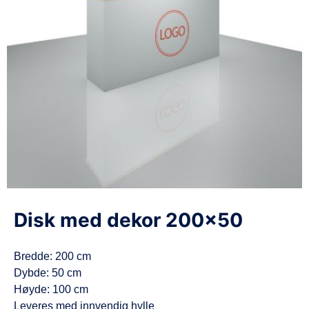
d
e
Disk med dekor 200×50
Bredde: 200 cm
Dybde: 50 cm
Høyde: 100 cm
Leveres med innvendig hylle