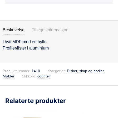
Beskrivelse
Tilleggsinformasjon
I hvit MDF med en hylle.
Beskrivelse
Profiler/lister i aluminium
Produktnummer:
1410
Kategorier:
Disker, skap og podier
,
Møbler
Stikkord:
counter
Relaterte produkter