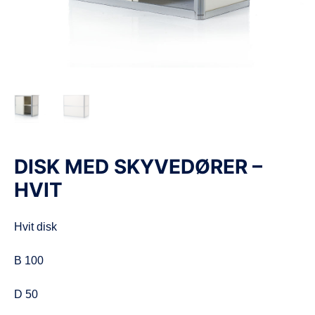
d
e
DISK MED SKYVEDØRER –
HVIT
Hvit disk
B 100
D 50