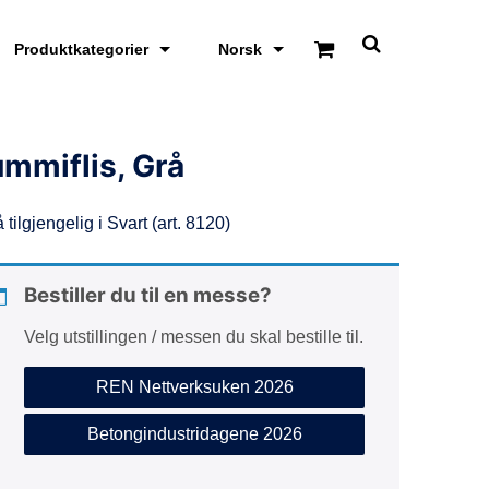
Produktkategorier
Norsk
S
k
j
u
l
/
mmiflis, Grå
v
i
s
tilgjengelig i Svart (art. 8120)
s
ø
k
e
Bestiller du til en messe?
o
m
Velg utstillingen / messen du skal bestille til.
r
å
d
REN Nettverksuken 2026
e
Betongindustridagene 2026