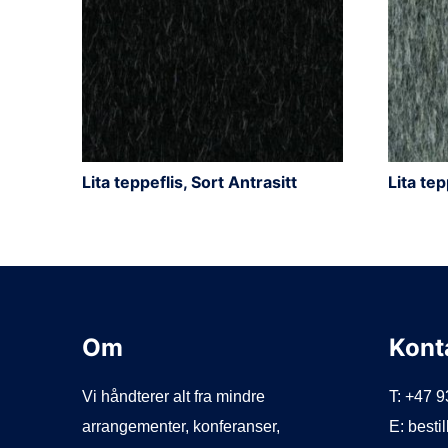
Lita teppeflis, Sort Antrasitt
Lita tep
Om
Kont
Vi håndterer alt fra mindre
T: +47 
arrangementer, konferanser,
E: best