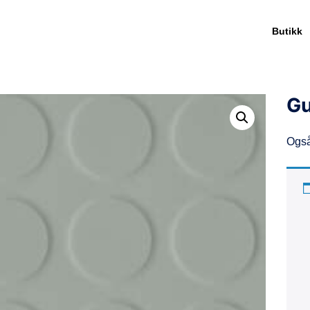
Butikk
Gu
Også 