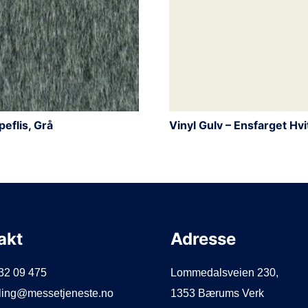
peflis, Grå
Vinyl Gulv – Ensfarget Hvi
akt
Adresse
932 09 475
Lommedalsveien 230,
illing@messetjeneste.no
1353 Bærums Verk