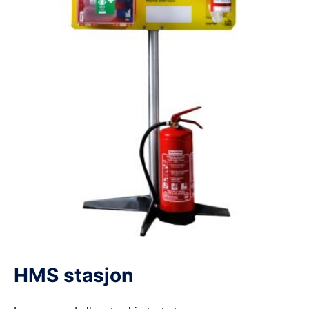
d
e
HMS stasjon