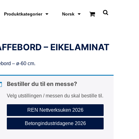
Produktkategorier
Norsk
S
k
j
u
l
/
FFEBORD – EIKELAMINAT
v
i
s
ebord – ø-60 cm.
s
ø
k
e
Bestiller du til en messe?
o
m
Velg utstillingen / messen du skal bestille til.
r
å
d
REN Nettverksuken 2026
e
Betongindustridagene 2026