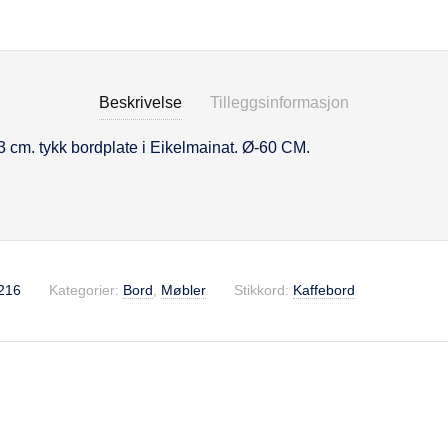
Beskrivelse
Tilleggsinformasjon
 cm. tykk bordplate i Eikelmainat. Ø-60 CM.
se
216
Kategorier:
Bord
,
Møbler
Stikkord:
Kaffebord