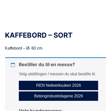
d
e
KAFFEBORD – SORT
Kaffebord – Ø- 60 cm.
Bestiller du til en messe?
Velg utstillingen / messen du skal bestille til.
REN Nettverksuken 2026
Betongindustridagene 2026
Velg kundegruppe: