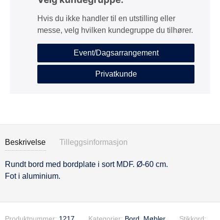
Hvis du ikke handler til en utstilling eller
messe, velg hvilken kundegruppe du tilhører.
Event/Dagsarrangement
Privatkunde
Beskrivelse
Tilleggsinformasjon
Rundt bord med bordplate i sort MDF. Ø-60 cm.
Beskrivelse
Fot i aluminium.
Produktnummer:
1217
Kategorier:
Bord
,
Møbler
Stikkord: