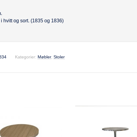
se
.
i hvitt og sort. (1835 og 1836)
834
Kategorier:
Møbler
,
Stoler