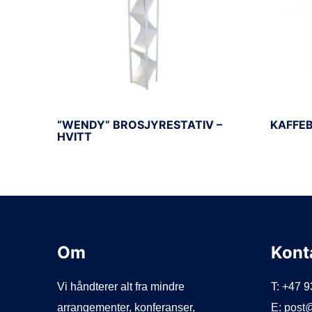
“WENDY” BROSJYRESTATIV –
KAFFEB
HVITT
Om
Kont
Vi håndterer alt fra mindre
T: +47 
arrangementer, konferanser,
E: post