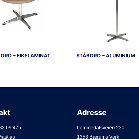
ORD – EIKELAMINAT
STÅBORD – ALUMINIUM
akt
Adresse
932 09 475
Lommedalsveien 230,
@ast.as
1353 Bærums Verk