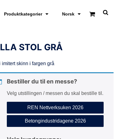
Produktkategorier
Norsk
S
k
j
u
l
/
LLA STOL GRÅ
v
i
s
i imitert skinn i fargen grå
s
ø
k
e
Bestiller du til en messe?
o
m
Velg utstillingen / messen du skal bestille til.
r
å
d
REN Nettverksuken 2026
e
Betongindustridagene 2026