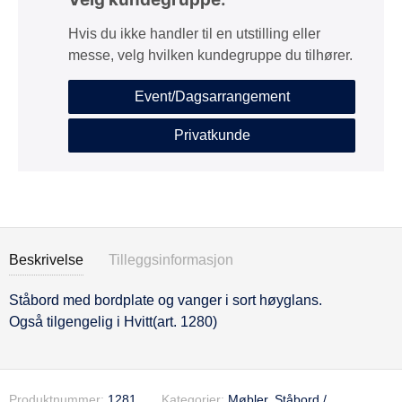
Hvis du ikke handler til en utstilling eller
messe, velg hvilken kundegruppe du tilhører.
Event/Dagsarrangement
Privatkunde
Beskrivelse
Tilleggsinformasjon
Ståbord med bordplate og vanger i sort høyglans.
Beskrivelse
Også tilgengelig i Hvitt(art. 1280)
Produktnummer:
1281
Kategorier:
Møbler
,
Ståbord /