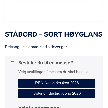
d
e
STÅBORD – SORT HØYGLANS
Rektangulrt ståbord med sidevenger
Bestiller du til en messe?
Velg utstillingen / messen du skal bestille til.
REN Nettverksuken 2026
Betongindustridagene 2026
Velg kundegruppe: