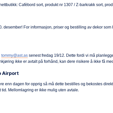
 nettbutikk: Cafèbord sort, produkt nr 1307 / Z-barkrakk sort, pro
 er 10. desember! For informasjon, priser og bestilling av dekor s
l
tommy@ast.as
senest fredag 19/12. Dette fordi vi må planlegge t
kjøring ikke er avtalt på forhånd, kan dere risikere å ikke få me
o Airport
re enn dagen for opprig så må dette bestilles og bekostes direkt
 tid. Mellomlagring er ikke mulig uten avtale.