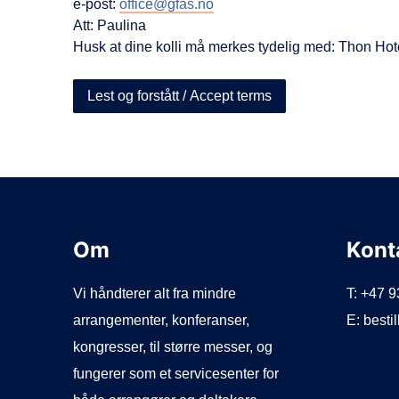
e-post:
office@gfas.no
Att: Paulina
Husk at dine kolli må merkes tydelig med: Thon Hote
Lest og forstått / Accept terms
Om
Kont
Vi håndterer alt fra mindre
T: +47 
arrangementer, konferanser,
E: best
kongresser, til større messer, og
fungerer som et servicesenter for