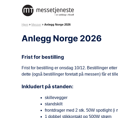
H
o
M
p
e
p
Hjem
»
Messer
»
Anlegg Norge 2026
s
t
s
i
Anlegg Norge 2026
e
l
t
i
j
n
Frist for bestilling
e
n
n
h
Frist for bestilling er onsdag 10/12. Bestillinger etter
e
o
dette (også bestillinger foretatt på messen) får et ti
s
l
t
d
Inkludert på standen:
e
A
skillevegger
S
standskilt
frontdrager med 2 stk. 50W spotlight (i 
1 dobbel stikkontakt og 500W strøm