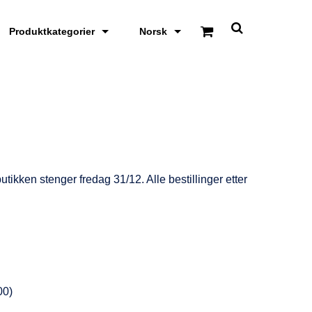
Produktkategorier
Norsk
S
k
j
u
l
/
v
i
s
s
ø
k
tbutikken stenger fredag 31/12. Alle bestillinger etter
e
o
m
r
å
d
e
00)