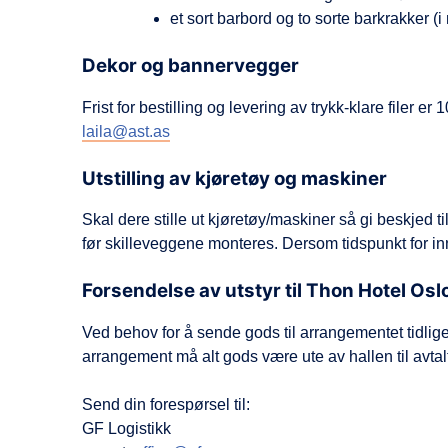
et sort barbord og to sorte barkrakker (i
Dekor og bannervegger
Frist for bestilling og levering av trykk-klare filer
laila@ast.as
Utstilling av kjøretøy og maskiner
Skal dere stille ut kjøretøy/maskiner så gi beskjed ti
før skilleveggene monteres. Dersom tidspunkt for inn
Forsendelse av utstyr til Thon Hotel Osl
Ved behov for å sende gods til arrangementet tidlige
arrangement må alt gods være ute av hallen til avtalt
Send din forespørsel til:
GF Logistikk