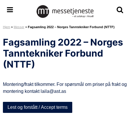
H
o
M
S
S
p
e
k
k
p
Hjem
»
Messer
»
Fagsamling 2022 – Norges Tanntekniker Forbund (NTTF)
s
j
j
t
s
u
u
i
Fagsamling 2022 – Norges
e
l
l
l
t
/
/
Tanntekniker Forbund
i
j
v
v
n
(NTTF)
e
i
i
n
n
s
s
h
e
m
s
o
s
Montering/frakt tilkommer. For spørsmål om priser på frakt og
e
ø
l
t
montering kontakt laila@ast.as
n
k
d
e
y
e
A
o
Lest og forstått / Accept terms
S
m
r
å