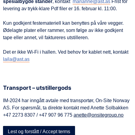
spesialbygde stander
, kontakt
marianne@ast.as
Frist for
levering av trykk-klare Pdf filer er 16. februar kl. 11:00.
Kun godkjent festemateriell kan benyttes på våre vegger.
Ødelagte plater eller rammer, som følge av ikke godkjent
tape eller annet, vil faktureres utstilleren.
Det er ikke Wi-Fi i hallen. Ved behov for kablet nett, kontakt
laila@ast.as
Transport – utstillergods
IM-2024 har inngått avtale med transportør, On-Site Norway
AS. For spørsmål, ta direkte kontakt med Anette Solbakken
+47 2273 8307 / +47 907 96 775
anette@onsitegroup.no
Lest og forstått / Accept terms