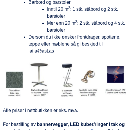
Barbord og barstoler
2
Inntil 20 m
: 1 stk. ståbord og 2 stk.
barstoler
2
Mer enn 20 m
: 2 stk. ståbord og 4 stk.
barstoler
Dersom du ikke ønsker frontdrager, spottene,
teppe eller møblene så gi beskjed til
laila@ast.as
Alle priser i nettbutikken er eks. mva.
For bestilling av
bannervegger, LED kuber/ringer i tak og