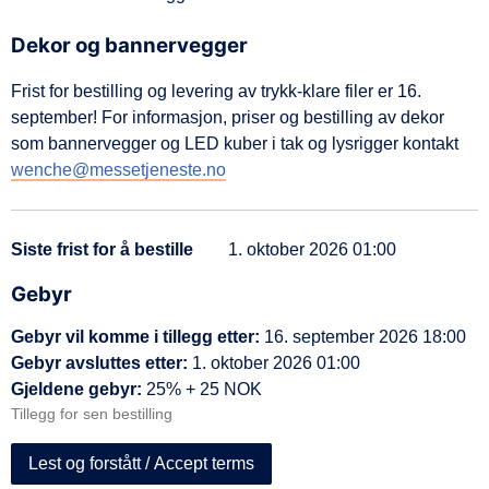
d
e
Dekor og bannervegger
Frist for bestilling og levering av trykk-klare filer er 16.
september! For informasjon, priser og bestilling av dekor
som bannervegger og LED kuber i tak og lysrigger kontakt
wenche@messetjeneste.no
Siste frist for å bestille
1. oktober 2026 01:00
Gebyr
Gebyr vil komme i tillegg etter:
16. september 2026 18:00
Gebyr avsluttes etter:
1. oktober 2026 01:00
Gjeldene gebyr:
25% + 25 NOK
Tillegg for sen bestilling
Lest og forstått / Accept terms