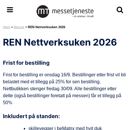
H
o
M
S
S
p
e
k
k
p
Hjem
»
Messer
»
REN Nettverksuken 2026
s
j
j
t
s
u
u
i
REN Nettverksuken 2026
e
l
l
l
t
/
/
i
j
v
v
n
Frist for bestilling
e
i
i
n
n
s
s
h
Frist for bestilling er onsdag 16/9. Bestillinger etter frist vil bli
e
m
s
o
belastet med et tillegg på 25% for sen bestilling.
s
e
ø
l
Nettbutikken stenger fredag 30/09. Alle bestillinger etter
t
n
k
d
dette (også bestillinger foretatt på messen) får et tillegg på
e
y
e
50%
A
o
S
m
Inkludert på standen:
r
å
skillevegger i beMatrix med hvit duk