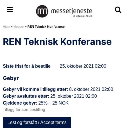
H
o
M
S
S
p
e
k
k
p
Hjem
»
Messer
»
REN Teknisk Konferanse
s
j
j
t
s
u
u
i
REN Teknisk Konferanse
e
l
l
l
t
/
/
i
j
v
v
n
e
i
i
n
Siste frist for å bestille
25. oktober 2021 02:00
n
s
s
h
e
m
s
Gebyr
o
s
e
ø
l
Gebyr vil komme i tillegg etter:
8. oktober 2021 02:00
t
n
k
d
Gebyr avsluttes etter:
25. oktober 2021 02:00
e
y
e
Gjeldene gebyr:
25% + 25 NOK
A
o
Tillegg for sen bestilling
S
m
r
Lest og forstått / Accept terms
å