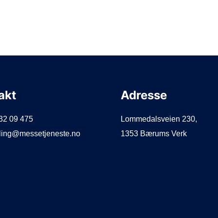
akt
Adresse
932 09 475
Lommedalsveien 230,
illing@messetjeneste.no
1353 Bærums Verk