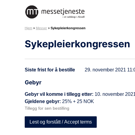
H
o
M
p
e
p
Hjem
»
Messer
»
Sykepleierkongressen
s
t
s
i
Sykepleierkongressen
e
l
t
i
j
n
e
n
Siste frist for å bestille
29. november 2021 11:
n
h
e
Gebyr
o
s
l
Gebyr vil komme i tillegg etter:
10. november 2021
t
d
Gjeldene gebyr:
25% + 25 NOK
e
Tillegg for sen bestilling
A
S
Lest og forstått / Accept terms