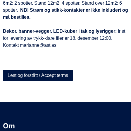
6m2: 2 spotter. Stand 12m2: 4 spotter. Stand over 12m2: 6
d
spotter.
NB! Strøm og stikk-kontakter er ikke inkludert og
e
må bestilles.
Dekor, banner-vegger, LED-kuber i tak og lysrigger:
frist
for levering av trykk-klare filer er 18. desember 12:00.
Kontakt marianne@ast.as
Lest og forstått / Accept terms
Om