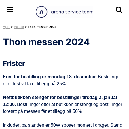
H
o
A
S
S
p
r
k
k
p
Hjem
»
Messer
»
Thon messen 2024
e
j
j
t
n
u
u
i
Thon messen 2024
a
l
l
l
S
/
/
i
e
v
v
n
Frister
r
i
i
n
v
s
s
h
i
Frist for bestilling er mandag 18. desember.
Bestillinger
m
s
o
c
etter frist vil få et tillegg på 25%
e
ø
l
e
n
k
d
T
Nettbutikken stenger for bestillinger tirsdag 2. januar
y
e
e
12:00
. Bestillinger etter at butikken er stengt og bestillinger
o
a
foretatt på messen får et tillegg på 50%
m
m
r
Inkludert på standen er 50W spotter montert i drager. Stand
å