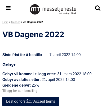
H
o
M
S
S
p
e
k
k
p
Hjem
»
Messer
»
VB Dagene 2022
s
j
j
t
s
u
u
i
VB Dagene 2022
e
l
l
l
t
/
/
i
j
v
v
n
e
i
i
n
Siste frist for å bestille
7. april 2022 14:00
n
s
s
h
e
m
s
Gebyr
o
s
e
ø
l
Gebyr vil komme i tillegg etter:
31. mars 2022 18:00
t
n
k
d
Gebyr avsluttes etter:
21. april 2022 14:00
e
y
e
Gjeldene gebyr:
25%
A
o
Tillegg for sen bestilling
S
m
r
Lest og forstått / Accept terms
å