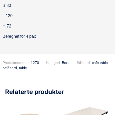
Beskrivelse
B 80
L 120
H 72
Beregnet for 4 pax
Produktnummer:
1270
Kategori:
Bord
Stikkord:
café table
,
cafébord
,
table
Relaterte produkter