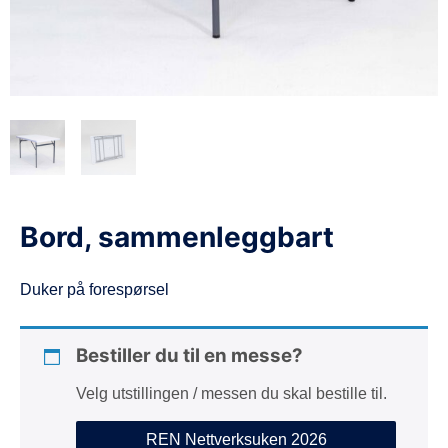
d
e
Bord, sammenleggbart
Duker på forespørsel
Bestiller du til en messe?
Velg utstillingen / messen du skal bestille til.
REN Nettverksuken 2026