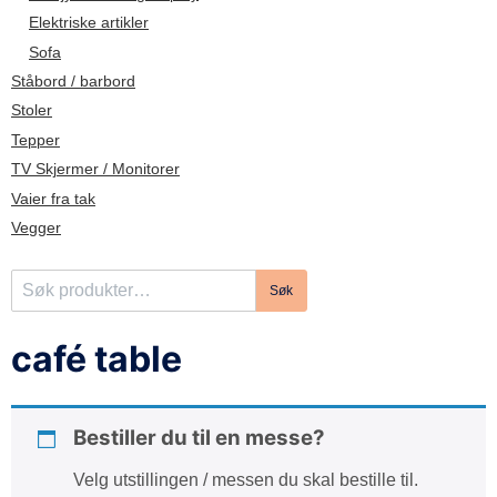
d
Elektriske artikler
e
Sofa
Ståbord / barbord
Stoler
Tepper
TV Skjermer / Monitorer
Vaier fra tak
Vegger
S
Søk
ø
k
café table
e
t
t
Bestiller du til en messe?
e
r
Velg utstillingen / messen du skal bestille til.
: