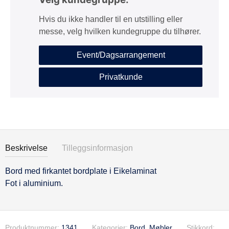
Hvis du ikke handler til en utstilling eller
messe, velg hvilken kundegruppe du tilhører.
Event/Dagsarrangement
Privatkunde
Beskrivelse
Tilleggsinformasjon
Bord med firkantet bordplate i Eikelaminat
Beskrivelse
Fot i aluminium.
Produktnummer:
1341
Kategorier:
Bord
,
Møbler
Stikkord: