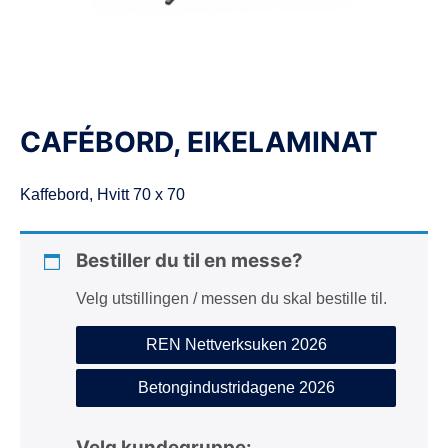
d
e
CAFÉBORD, EIKELAMINAT
Kaffebord, Hvitt 70 x 70
Bestiller du til en messe?
Velg utstillingen / messen du skal bestille til.
REN Nettverksuken 2026
Betongindustridagene 2026
Velg kundegruppe: