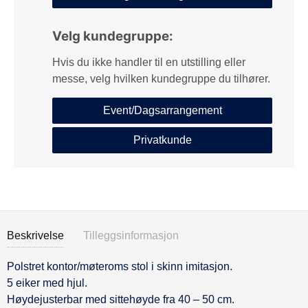
Velg kundegruppe:
Hvis du ikke handler til en utstilling eller
messe, velg hvilken kundegruppe du tilhører.
Event/Dagsarrangement
Privatkunde
Beskrivelse
Tilleggsinformasjon
Polstret kontor/møteroms stol i skinn imitasjon.
Beskrivelse
5 eiker med hjul.
Høydejusterbar med sittehøyde fra 40 – 50 cm.