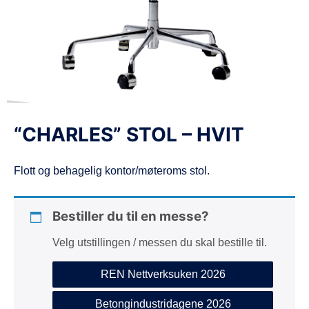
d
e
“CHARLES” STOL – HVIT
Flott og behagelig kontor/møteroms stol.
Bestiller du til en messe?
Velg utstillingen / messen du skal bestille til.
REN Nettverksuken 2026
Betongindustridagene 2026