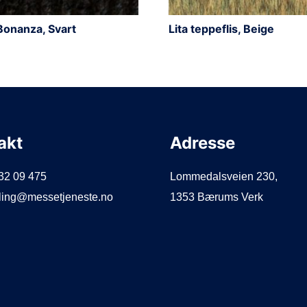
Bonanza, Svart
Lita teppeflis, Beige
akt
Adresse
932 09 475
Lommedalsveien 230,
illing@messetjeneste.no
1353 Bærums Verk