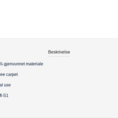
Beskrivelse
% gjenvunnet materiale
se
ree carpet
al use
fl-S1