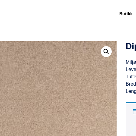
Butikk
Di
Miljø
Leve
Tufte
Bred
Leng