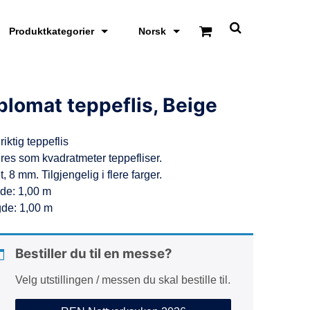
Produktkategorier
Norsk
S
k
j
u
l
/
plomat teppeflis, Beige
v
i
s
riktig teppeflis
s
ø
res som kvadratmeter teppefliser.
k
t, 8 mm. Tilgjengelig i flere farger.
e
o
de: 1,00 m
m
de: 1,00 m
r
å
d
e
Bestiller du til en messe?
Velg utstillingen / messen du skal bestille til.