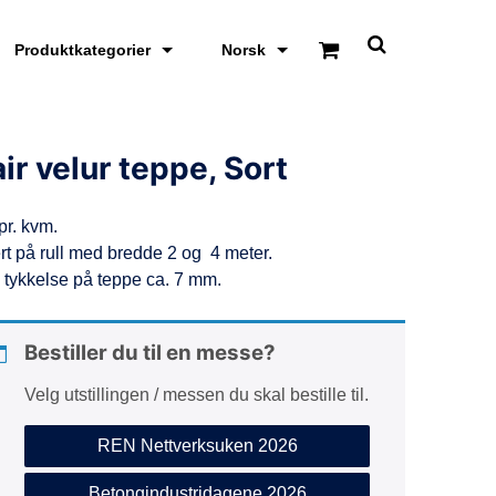
Produktkategorier
Norsk
S
k
j
u
l
/
air velur teppe, Sort
v
i
s
pr. kvm.
s
ø
rt på rull med bredde 2 og 4 meter.
k
l tykkelse på teppe ca. 7 mm.
e
o
m
r
Bestiller du til en messe?
å
d
Velg utstillingen / messen du skal bestille til.
e
REN Nettverksuken 2026
Betongindustridagene 2026