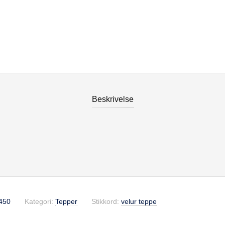
Beskrivelse
se
450
Kategori:
Tepper
Stikkord:
velur teppe