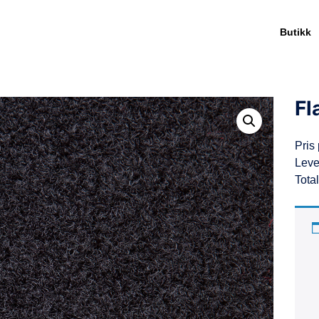
Butikk
Fl
Pris 
Leve
Tota