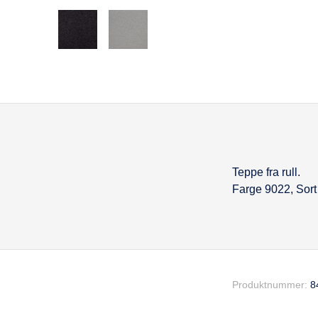
Teppe fra rull.
Beskrivel
Farge 9022, Sort
Produktnummer:
8