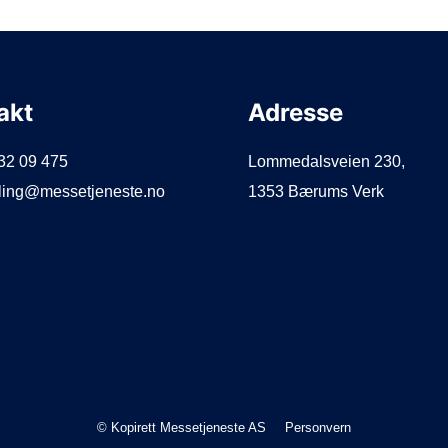
akt
Adresse
932 09 475
Lommedalsveien 230,
illing@messetjeneste.no
1353 Bærums Verk
© Kopirett Messetjeneste AS
Personvern