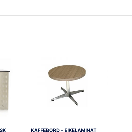
ISK
KAFFEBORD – EIKELAMINAT