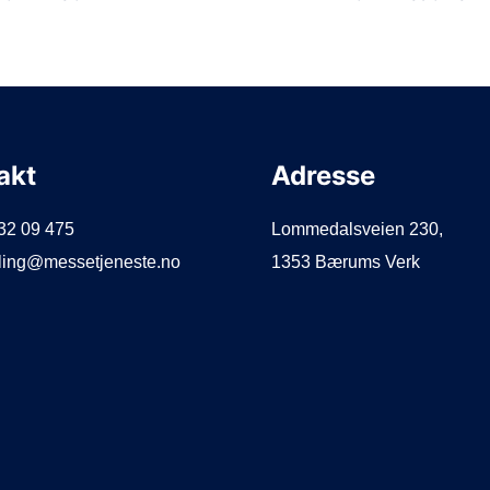
akt
Adresse
932 09 475
Lommedalsveien 230,
illing@messetjeneste.no
1353 Bærums Verk