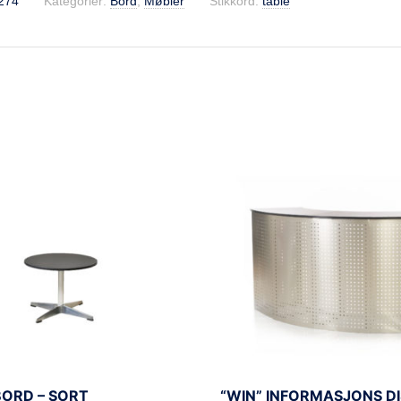
274
Kategorier:
Bord
,
Møbler
Stikkord:
table
ORD – SORT
“WIN” INFORMASJONS D