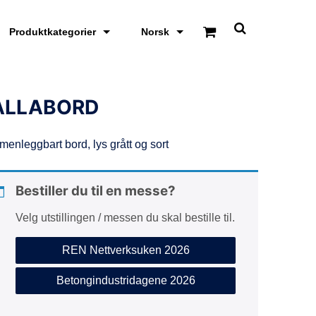
Produktkategorier
Norsk
S
k
j
u
l
/
ALLABORD
v
i
s
enleggbart bord, lys grått og sort
s
ø
k
e
Bestiller du til en messe?
o
m
Velg utstillingen / messen du skal bestille til.
r
å
d
REN Nettverksuken 2026
e
Betongindustridagene 2026