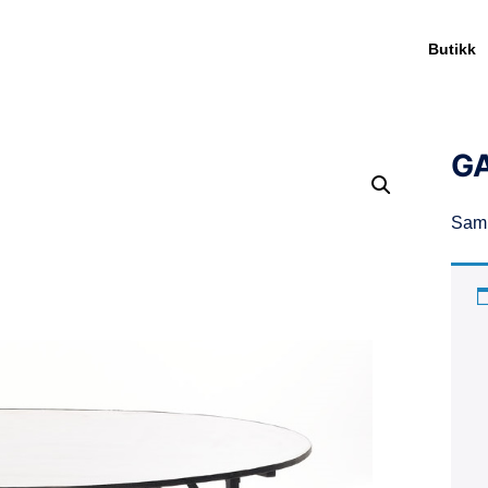
Butikk
G
Samm