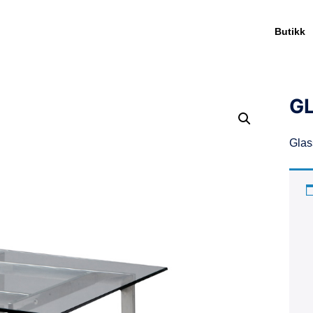
Butikk
GL
Glas