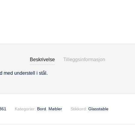
Beskrivelse
Tilleggsinformasjon
 med understell i stål.
se
361
Kategorier:
Bord
,
Møbler
Stikkord:
Glasstable