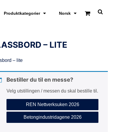
Produktkategorier
Norsk
S
k
j
u
l
/
ASSBORD – LITE
v
i
s
sbord – lite
s
ø
k
e
Bestiller du til en messe?
o
m
Velg utstillingen / messen du skal bestille til.
r
å
d
REN Nettverksuken 2026
e
Betongindustridagene 2026