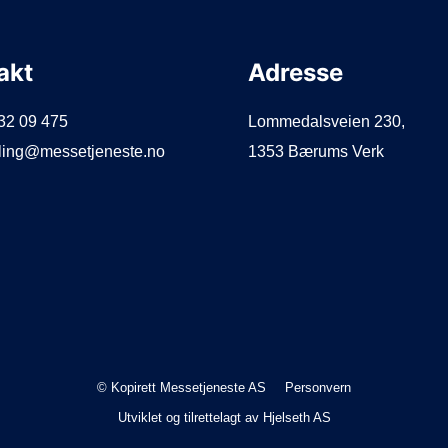
akt
Adresse
932 09 475
Lommedalsveien 230,
illing@messetjeneste.no
1353 Bærums Verk
© Kopirett Messetjeneste AS
Personvern
Utviklet og tilrettelagt av
Hjelseth AS