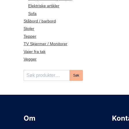
Elektriske artikler
Sofa
Ståbord / barbord
Stoler
Tepper
TV Skjermer / Monitorer
Vaier fra tak
Vegger
S
Søk
ø
k
e
t
t
e
Om
Kont
r
: