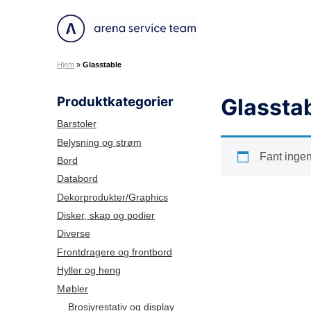
H
o
A
p
r
p
Hjem
»
Glasstable
e
t
n
i
Produktkategorier
Glassta
a
l
S
i
Barstoler
e
n
Belysning og strøm
r
Fant inge
n
Bord
v
h
Databord
i
o
Dekorprodukter/Graphics
c
l
Disker, skap og podier
e
d
Diverse
T
e
Frontdragere og frontbord
a
Hyller og heng
m
Møbler
Brosjyrestativ og display