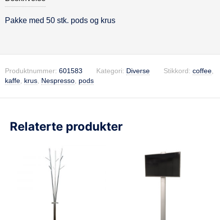
Pakke med 50 stk. pods og krus
Beskrivelse
Produktnummer:
601583
Kategori:
Diverse
Stikkord:
coffee
,
kaffe
,
krus
,
Nespresso
,
pods
Relaterte produkter