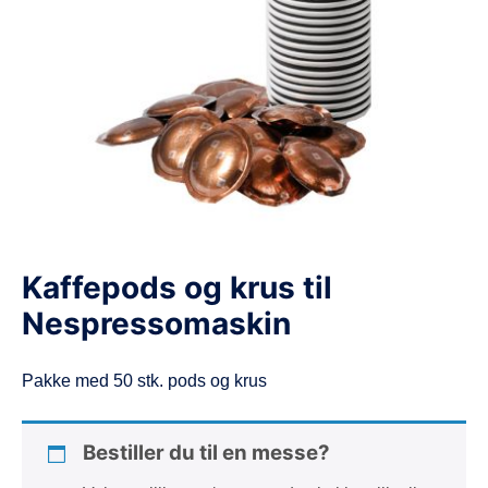
d
e
Kaffepods og krus til
Nespressomaskin
Pakke med 50 stk. pods og krus
Bestiller du til en messe?