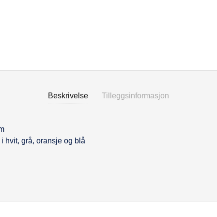
Beskrivelse
Tilleggsinformasjon
se
cm
i hvit, grå, oransje og blå