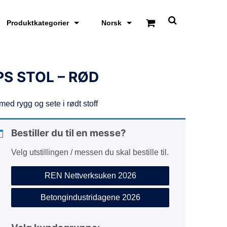
Produktkategorier
Norsk
S
k
j
u
l
/
PS STOL – RØD
v
i
s
med rygg og sete i rødt stoff
s
ø
k
e
Bestiller du til en messe?
o
m
Velg utstillingen / messen du skal bestille til.
r
å
d
REN Nettverksuken 2026
e
Betongindustridagene 2026