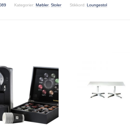
089
Kategorier:
Møbler
,
Stoler
Stikkord:
Loungestol