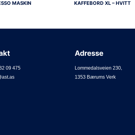
ESSO MASKIN
KAFFEBORD XL – HVITT
akt
Adresse
932 09 475
Lommedalsveien 230,
@ast.as
1353 Bærums Verk