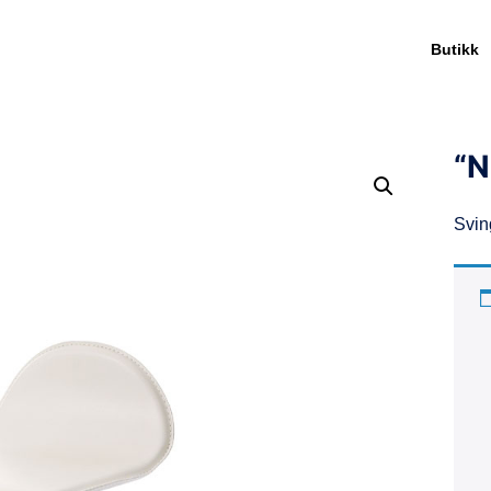
Butikk
“N
Svin