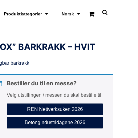
Produktkategorier
Norsk
S
k
j
u
l
/
OX” BARKRAKK – HVIT
v
i
s
gbar barkrakk
s
ø
k
e
Bestiller du til en messe?
o
m
Velg utstillingen / messen du skal bestille til.
r
å
d
REN Nettverksuken 2026
e
Betongindustridagene 2026