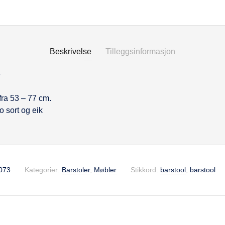
Beskrivelse
Tilleggsinformasjon
e
se
fra 53 – 77 cm.
o sort og eik
073
Kategorier:
Barstoler
,
Møbler
Stikkord:
barstool
,
barstool