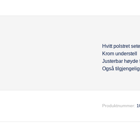
Hvitt polstret set
Beskrivel
Krom understell
Justerbar høyde 
Også tilgjengelig
Produktnummer:
1