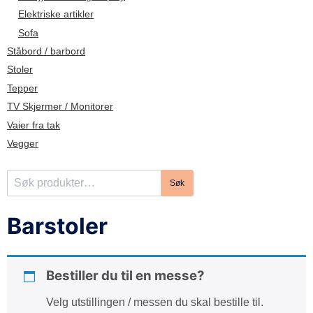
d
Elektriske artikler
e
Sofa
Ståbord / barbord
Stoler
Tepper
TV Skjermer / Monitorer
Vaier fra tak
Vegger
S
Søk
ø
k
Barstoler
e
t
t
Bestiller du til en messe?
e
r
Velg utstillingen / messen du skal bestille til.
: