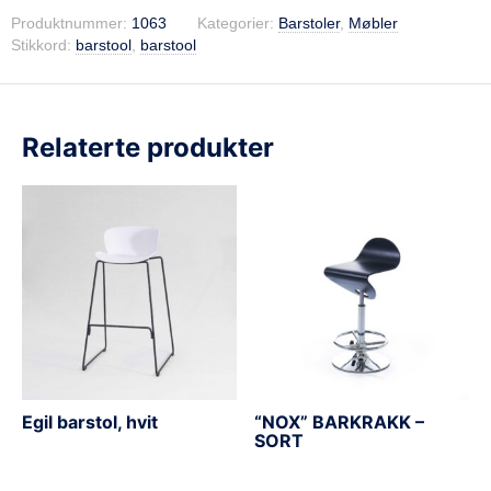
Produktnummer:
1063
Kategorier:
Barstoler
,
Møbler
Stikkord:
barstool
,
barstool
Relaterte produkter
Egil barstol, hvit
“NOX” BARKRAKK –
SORT