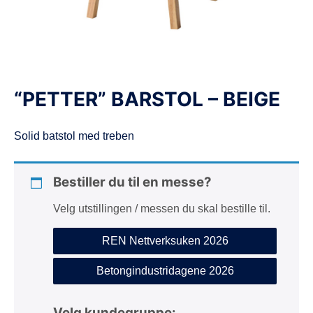
d
e
“PETTER” BARSTOL – BEIGE
Solid batstol med treben
Bestiller du til en messe?
Velg utstillingen / messen du skal bestille til.
REN Nettverksuken 2026
Betongindustridagene 2026
Velg kundegruppe: