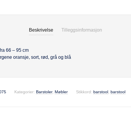
Beskrivelse
Tilleggsinformasjon
se
fra 66 – 95 cm
rgene oransje, sort, rød, grå og blå
075
Kategorier:
Barstoler
,
Møbler
Stikkord:
barstool
,
barstool