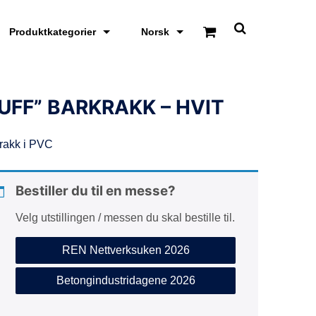
Produktkategorier
Norsk
S
k
j
u
l
/
UFF” BARKRAKK – HVIT
v
i
s
rakk i PVC
s
ø
k
e
Bestiller du til en messe?
o
m
Velg utstillingen / messen du skal bestille til.
r
å
d
REN Nettverksuken 2026
e
Betongindustridagene 2026