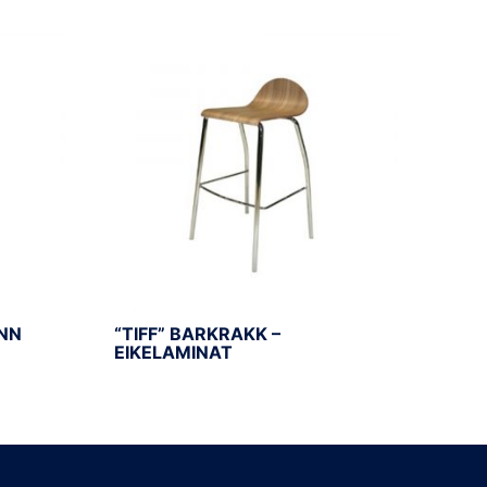
ØNN
“TIFF” BARKRAKK –
EIKELAMINAT