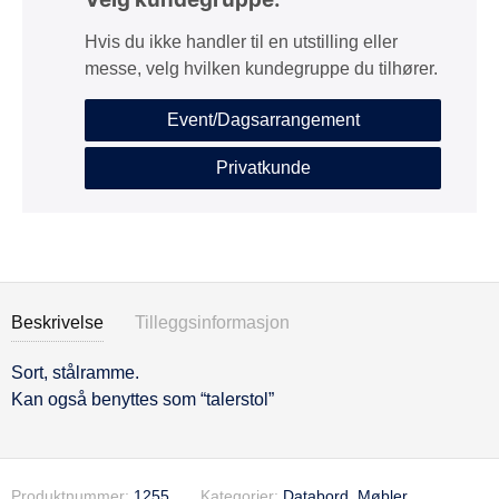
Hvis du ikke handler til en utstilling eller
messe, velg hvilken kundegruppe du tilhører.
Event/Dagsarrangement
Privatkunde
Beskrivelse
Tilleggsinformasjon
Sort, stålramme.
Beskrivelse
Kan også benyttes som “talerstol”
Produktnummer:
1255
Kategorier:
Databord
,
Møbler