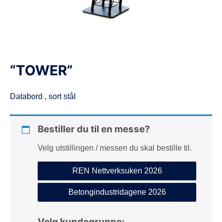
d
e
“TOWER”
Databord , sort stål
Bestiller du til en messe?
Velg utstillingen / messen du skal bestille til.
REN Nettverksuken 2026
Betongindustridagene 2026
Velg kundegruppe: