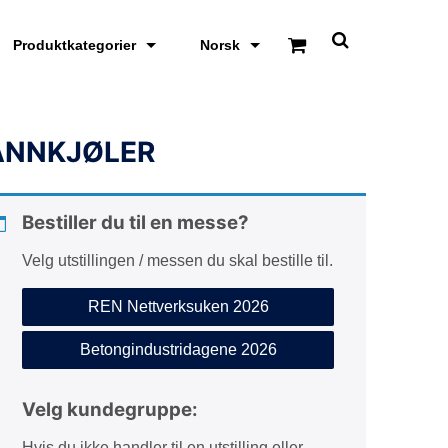
Produktkategorier
Norsk
S
k
j
u
l
/
ANNKJØLER
v
i
s
s
Bestiller du til en messe?
ø
k
e
Velg utstillingen / messen du skal bestille til.
o
m
REN Nettverksuken 2026
r
å
d
Betongindustridagene 2026
e
Velg kundegruppe:
Hvis du ikke handler til en utstilling eller