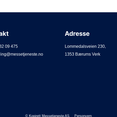
akt
Adresse
932 09 475
Lommedalsveien 230,
illing@messetjeneste.no
1353 Bærums Verk
© Kopirett Messetjeneste AS
Personvern