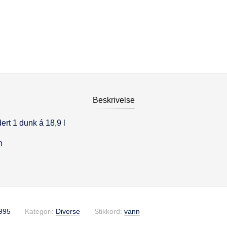
Beskrivelse
ert 1 dunk á 18,9 l
se
n
995
Kategori:
Diverse
Stikkord:
vann