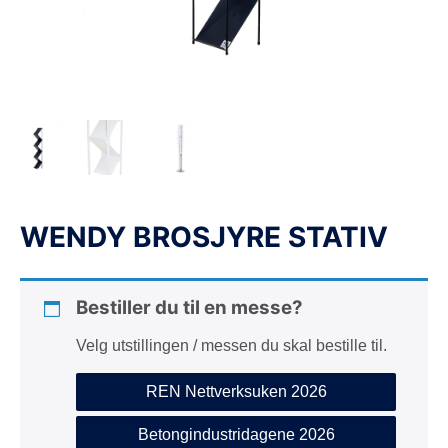
d
e
WENDY BROSJYRE STATIV
Bestiller du til en messe?
Velg utstillingen / messen du skal bestille til.
REN Nettverksuken 2026
Betongindustridagene 2026