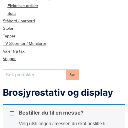
d
Elektriske artikler
e
Sofa
Ståbord / barbord
Stoler
Tepper
TV Skjermer / Monitorer
Vaier fra tak
Vegger
S
Søk
ø
k
Brosjyrestativ og display
e
t
t
Bestiller du til en messe?
e
r
Velg utstillingen / messen du skal bestille til.
: