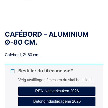
d
e
CAFÉBORD – ALUMINIUM
Ø-80 CM.
Cafébord, Ø- 80 cm.
Bestiller du til en messe?
Velg utstillingen / messen du skal bestille til.
REN Nettverksuken 2026
Betongindustridagene 2026