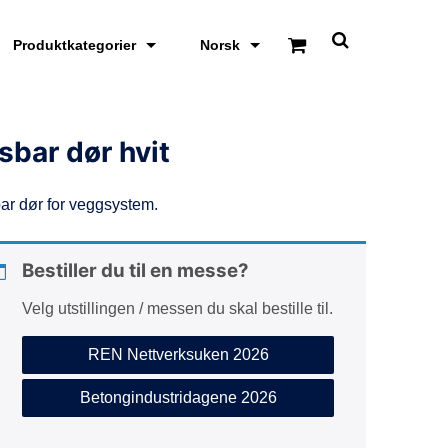
Produktkategorier
Norsk
S
k
j
u
l
/
sbar dør hvit
v
i
s
ar dør for veggsystem.
s
ø
k
e
Bestiller du til en messe?
o
m
Velg utstillingen / messen du skal bestille til.
r
å
d
REN Nettverksuken 2026
e
Betongindustridagene 2026