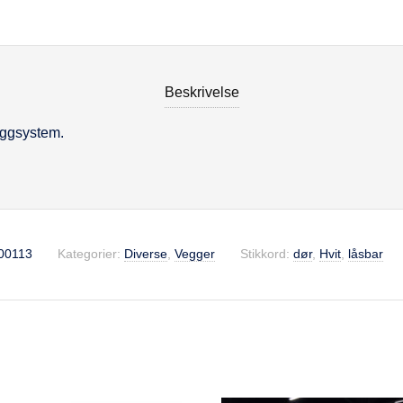
Beskrivelse
eggsystem.
se
00113
Kategorier:
Diverse
,
Vegger
Stikkord:
dør
,
Hvit
,
låsbar