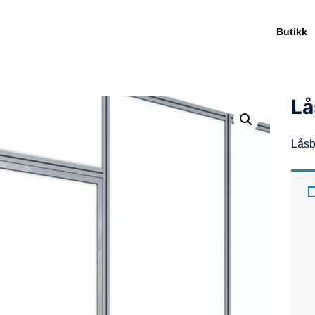
Butikk
Lå
Låsb