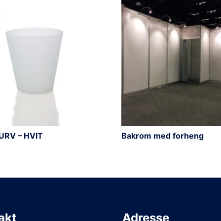
URV – HVIT
Bakrom med forheng
akt
Adresse