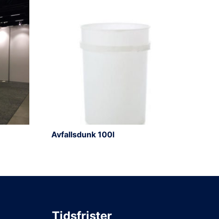
Avfallsdunk 100l
Tidsfrister