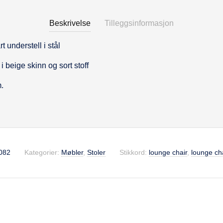
Beskrivelse
Tilleggsinformasjon
t understell i stål
se
i beige skinn og sort stoff
.
082
Kategorier:
Møbler
,
Stoler
Stikkord:
lounge chair
,
lounge ch