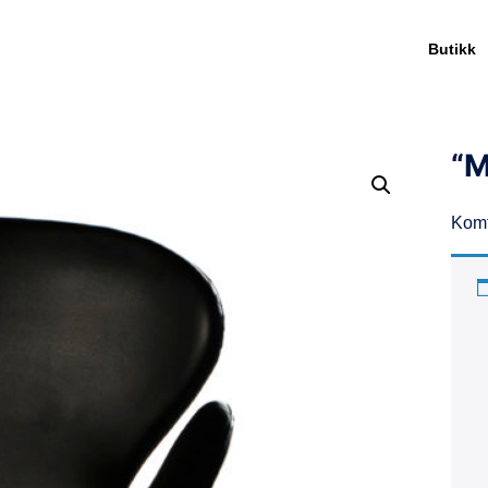
Butikk
“M
Komf