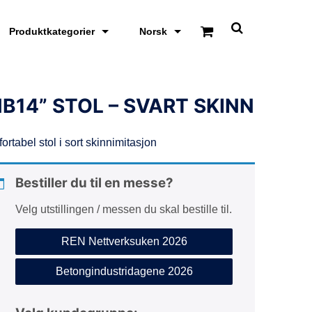
Produktkategorier
Norsk
S
k
j
u
l
/
B14” STOL – SVART SKINN
v
i
s
ortabel stol i sort skinnimitasjon
s
ø
k
e
Bestiller du til en messe?
o
m
Velg utstillingen / messen du skal bestille til.
r
å
d
REN Nettverksuken 2026
e
Betongindustridagene 2026