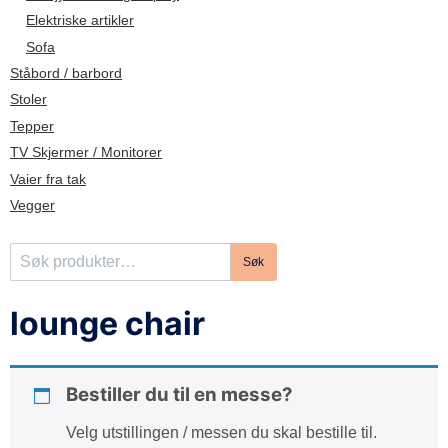
d
Elektriske artikler
e
Sofa
Ståbord / barbord
Stoler
Tepper
TV Skjermer / Monitorer
Vaier fra tak
Vegger
S
Søk
ø
k
lounge chair
e
t
t
Bestiller du til en messe?
e
r
Velg utstillingen / messen du skal bestille til.
: