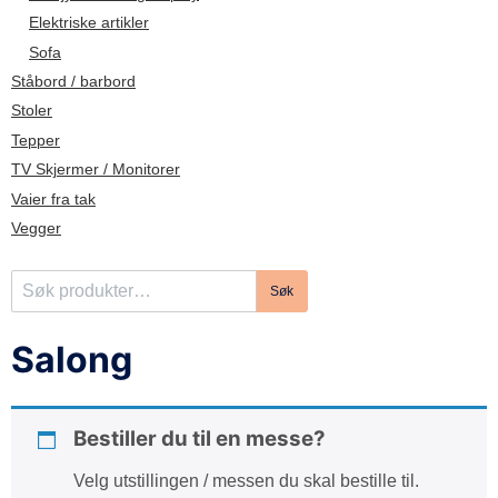
d
Elektriske artikler
e
Sofa
Ståbord / barbord
Stoler
Tepper
TV Skjermer / Monitorer
Vaier fra tak
Vegger
S
Søk
ø
k
Salong
e
t
t
Bestiller du til en messe?
e
r
Velg utstillingen / messen du skal bestille til.
: