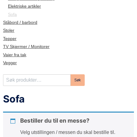
d
Elektriske artikler
e
Sofa
Ståbord / barbord
Stoler
Tepper
TV Skjermer / Monitorer
Vaier fra tak
Vegger
S
Søk
ø
k
Sofa
e
t
t
Bestiller du til en messe?
e
r
Velg utstillingen / messen du skal bestille til.
: