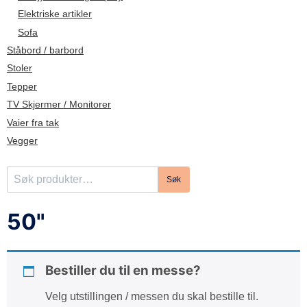
d
Elektriske artikler
e
Sofa
Ståbord / barbord
Stoler
Tepper
TV Skjermer / Monitorer
Vaier fra tak
Vegger
S
Søk
ø
k
50"
e
t
t
Bestiller du til en messe?
e
r
Velg utstillingen / messen du skal bestille til.
: