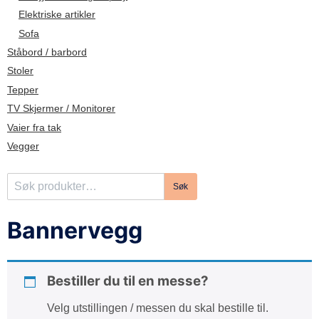
d
Elektriske artikler
e
Sofa
Ståbord / barbord
Stoler
Tepper
TV Skjermer / Monitorer
Vaier fra tak
Vegger
S
Søk
ø
k
Bannervegg
e
t
t
Bestiller du til en messe?
e
r
Velg utstillingen / messen du skal bestille til.
: