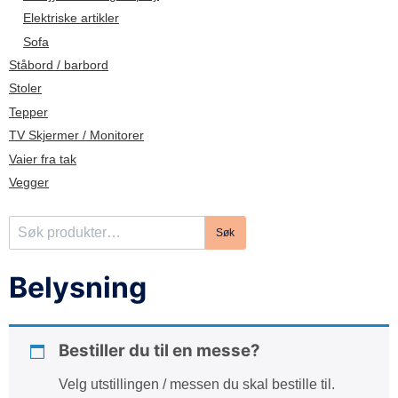
d
Elektriske artikler
e
Sofa
Ståbord / barbord
Stoler
Tepper
TV Skjermer / Monitorer
Vaier fra tak
Vegger
S
Søk
ø
k
Belysning
e
t
t
Bestiller du til en messe?
e
r
Velg utstillingen / messen du skal bestille til.
: