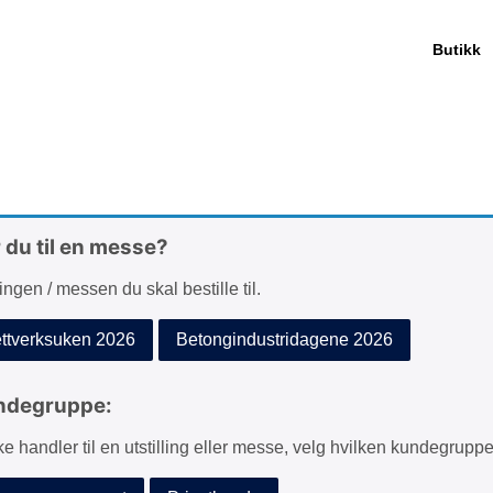
Butikk
r du til en messe?
lingen / messen du skal bestille til.
tverksuken 2026
Betongindustridagene 2026
ndegruppe:
ke handler til en utstilling eller messe, velg hvilken kundegruppe 