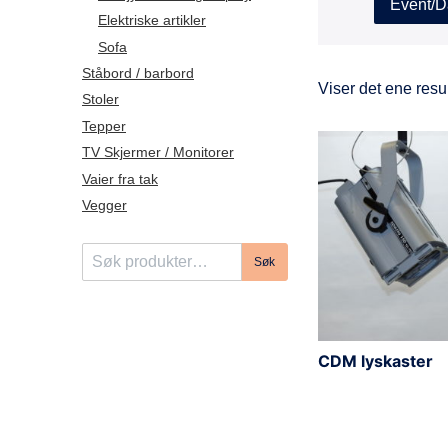
Event/D
Elektriske artikler
Sofa
Ståbord / barbord
Viser det ene resul
Stoler
Tepper
TV Skjermer / Monitorer
Vaier fra tak
Vegger
S
Søk
ø
k
e
t
CDM lyskaster
t
e
r
: