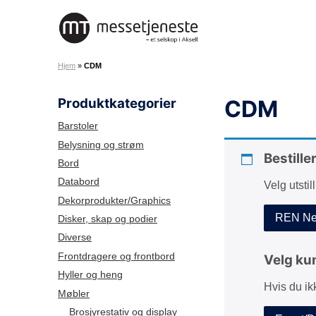
H
o
M
p
e
p
Hjem
»
CDM
s
t
s
i
Produktkategorier
CDM
e
l
t
i
Barstoler
j
n
Belysning og strøm
e
Bestille
n
Bord
n
h
Databord
Velg utstil
e
o
Dekorprodukter/Graphics
s
l
REN Net
Disker, skap og podier
t
d
Diverse
e
A
Frontdragere og frontbord
Velg ku
S
Hyller og heng
Hvis du ik
Møbler
Brosjyrestativ og display