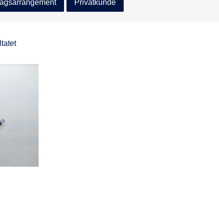
agsarrangement
Privatkunde
tatet