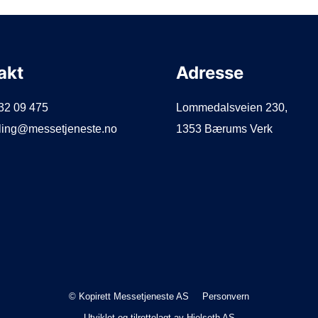
akt
Adresse
932 09 475
Lommedalsveien 230,
illing@messetjeneste.no
1353 Bærums Verk
© Kopirett Messetjeneste AS
Personvern
Utviklet og tilrettelagt av
Hjelseth AS