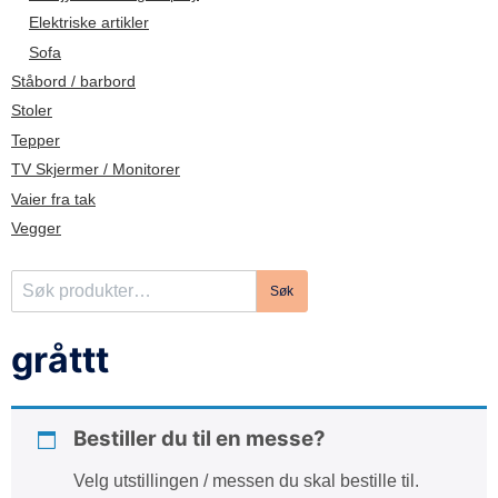
d
Elektriske artikler
e
Sofa
Ståbord / barbord
Stoler
Tepper
TV Skjermer / Monitorer
Vaier fra tak
Vegger
S
Søk
ø
k
gråttt
e
t
t
Bestiller du til en messe?
e
r
Velg utstillingen / messen du skal bestille til.
: